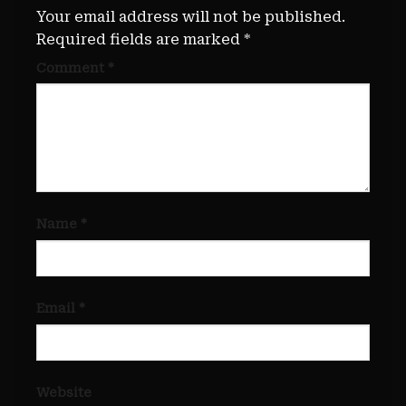
Your email address will not be published.
Required fields are marked
*
Comment
*
Name
*
Email
*
Website