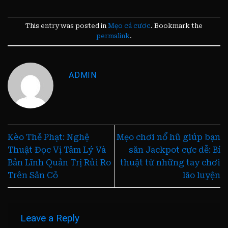
This entry was posted in
Mẹo cá cươc
. Bookmark the
permalink
.
ADMIN
Kèo Thẻ Phạt: Nghệ
Mẹo chơi nổ hũ giúp bạn
Thuật Đọc Vị Tâm Lý Và
săn Jackpot cực dễ: Bí
Bản Lĩnh Quản Trị Rủi Ro
thuật từ những tay chơi
Trên Sân Cỏ
lão luyện
Leave a Reply