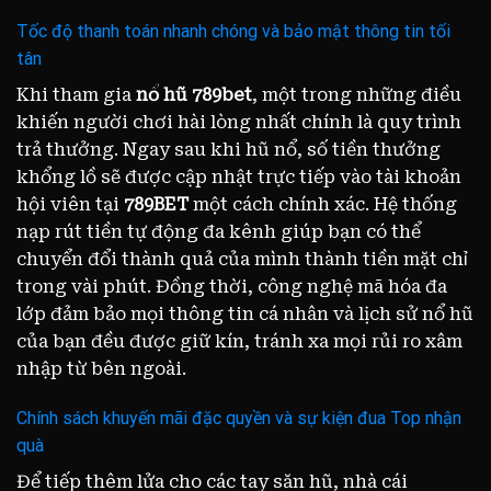
Tốc độ thanh toán nhanh chóng và bảo mật thông tin tối
tân
Khi tham gia
nổ hũ 789bet
, một trong những điều
khiến người chơi hài lòng nhất chính là quy trình
trả thưởng. Ngay sau khi hũ nổ, số tiền thưởng
khổng lồ sẽ được cập nhật trực tiếp vào tài khoản
hội viên tại
789BET
một cách chính xác. Hệ thống
nạp rút tiền tự động đa kênh giúp bạn có thể
chuyển đổi thành quả của mình thành tiền mặt chỉ
trong vài phút. Đồng thời, công nghệ mã hóa đa
lớp đảm bảo mọi thông tin cá nhân và lịch sử nổ hũ
của bạn đều được giữ kín, tránh xa mọi rủi ro xâm
nhập từ bên ngoài.
Chính sách khuyến mãi đặc quyền và sự kiện đua Top nhận
quà
Để tiếp thêm lửa cho các tay săn hũ, nhà cái